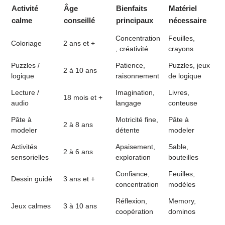
Activité
Âge
Bienfaits
Matériel
calme
conseillé
principaux
nécessaire
Concentration
Feuilles,
Coloriage
2 ans et +
, créativité
crayons
Puzzles /
Patience,
Puzzles, jeux
2 à 10 ans
logique
raisonnement
de logique
Lecture /
Imagination,
Livres,
18 mois et +
audio
langage
conteuse
Pâte à
Motricité fine,
Pâte à
2 à 8 ans
modeler
détente
modeler
Activités
Apaisement,
Sable,
2 à 6 ans
sensorielles
exploration
bouteilles
Confiance,
Feuilles,
Dessin guidé
3 ans et +
concentration
modèles
Réflexion,
Memory,
Jeux calmes
3 à 10 ans
coopération
dominos